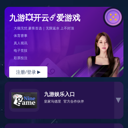
九游💥开云☄️爱游戏
大额无忧 豪客首选 | 无限返水 上不封顶
体育赛事
真人视讯
电子竞技
彩票投注
注册/登录
▶
九游娱乐入口
▶
皇家马德里
官方合作伙伴