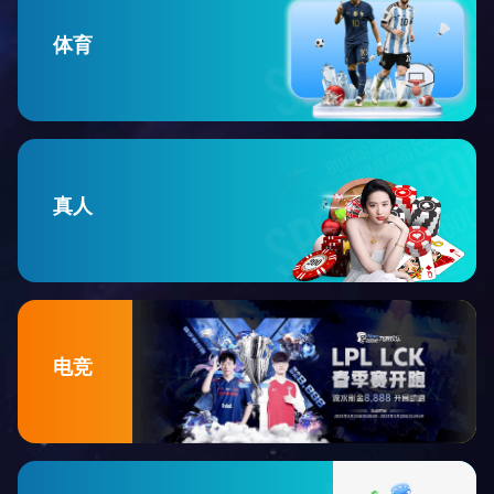
体育
真人
电竞